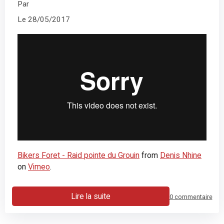
Par
Le 28/05/2017
Bikers Foret - Raid pointe du Grouin
from
Denis Nhine
on
Vimeo
.
Lire la suite
0 commentaire