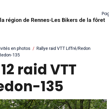
Pag
la région de Rennes-Les Bikers de la fôret
ivités en photos
Rallye raid VTT Liffré/Redon
_Redon-135
12 raid VTT
Redon-135