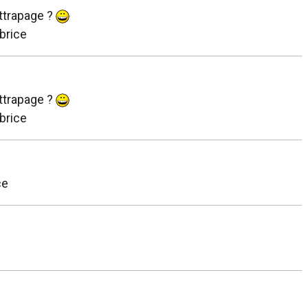
attrapage ?
brice
attrapage ?
brice
ce