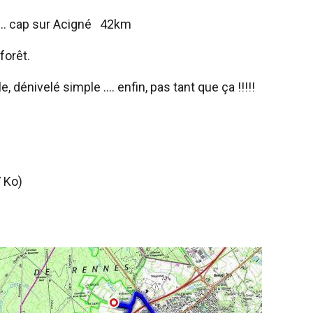
... cap sur Acigné 42km
forêt.
dénivelé simple .... enfin, pas tant que ça !!!!!
 Ko)