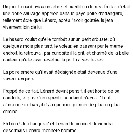
Un jour Lénard avisa un arbre et cueillit un de ses fruits ; c'était
une poire sauvage appelée dans le pays poire d'étranglard,
tellement âcre que Lénard, après l'avoir goûtée, la jeta
vivement loin de lui.
Le hasard voulut qu'elle tombât sur un petit arbuste, où
quelques mois plus tard, le voleur, en passant par le même
endroit, la retrouva ; par curiosité il la prit, et charmé de la belle
couleur qu'elle avait revêtue, la porta à ses lèvres.
La poire amère qu'il avait dédaignée était devenue d'une
saveur exquise.
Frappé de ce fait, Lénard devint pensif, il eut honte de sa
conduite, et pris d'un repentir soudain il s'écria : "Tout
s'amende ici-bas ; il n'y a que moi qui suis de plus en plus
criminel.
Eh bien ! Je changerai" et Lénard le criminel deviendra
désormais Lénard l'honnête homme.